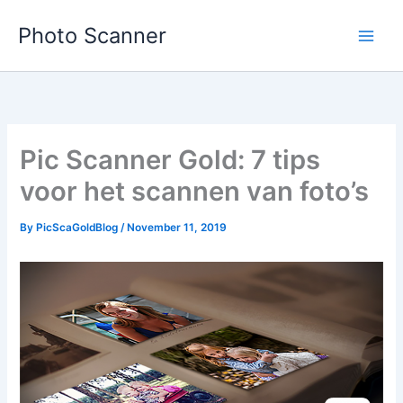
Skip
Photo Scanner
to
content
Pic Scanner Gold: 7 tips
voor het scannen van foto’s
By
PicScaGoldBlog
/
November 11, 2019